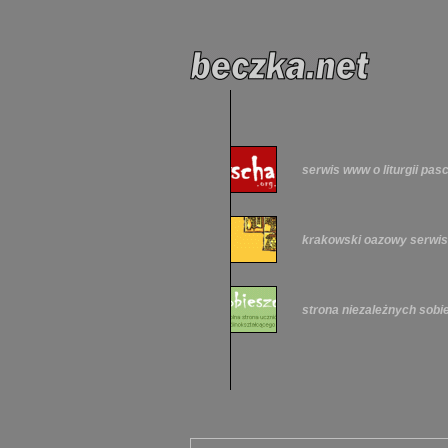
serwis www o liturgii pas
krakowski oazowy serwi
strona niezależnych sob